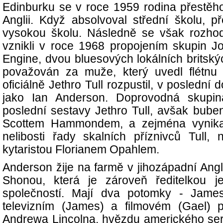
Edinburku se v roce 1959 rodina přestěh
Anglii. Když absolvoval střední školu, 
vysokou školu. Následně se však rozhodl
vznikli v roce 1968 propojením skupin 
Engine, dvou bluesových lokálních britsk
považován za muže, který uvedl flétnu
oficiálně Jethro Tull rozpustil, v poslední 
jako Ian Anderson. Doprovodná skupin
poslední sestavy Jethro Tull, avšak bub
Scottem Hammondem, a zejména vynikají
nelibosti řady skalních příznivců Tul
kytaristou Florianem Opahlem.
Anderson žije na farmě v jihozápadní Angli
Shonou, která je zároveň ředitelkou je
společností. Mají dva potomky - Jame
televizním (James) a filmovém (Gael)
Andrewa Lincolna, hvězdu amerického ser