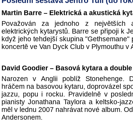
Poslední sestava Jehtro Tull (do rok
Martin Barre – Elektrická a akustická kyt
Považován za jednoho z největších a n
elektrických kytarystů. Barre se připoji k J
když jeho tehdejší skupina "Gethsemane" 
koncertě ve Van Dyck Club v Plymouthu v A
David Goodier – Basová kytara a double
Narozen v Anglii poblíž Stonehenge. D
hráčem na basovou kytaru, doprovázel sp
jazzu, popu i rocku. Pravidelně v posled
pianisty Jonathana Taylora a keltsko-ja
měl v lednu 2007 nahrávat nové album. Od
Andersonem.