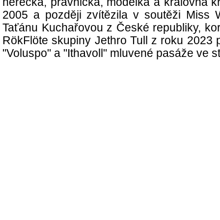
herečka, právnička, modelka a královna kr
2005 a později zvítězila v soutěži Miss
Taťánu Kuchařovou z České republiky, ko
RökFlöte skupiny Jethro Tull z roku 2023
"Voluspo" a "Ithavoll" mluvené pasáže ve st