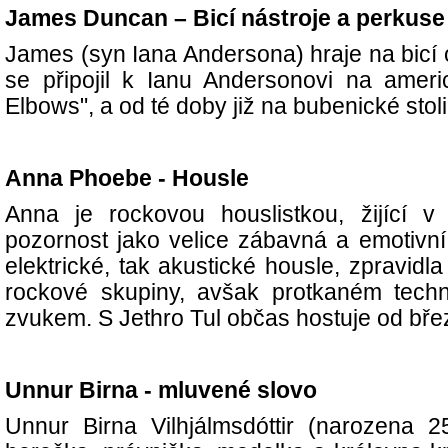
James Duncan – Bicí nástroje a perkuse
James (syn Iana Andersona) hraje na bicí 
se připojil k Ianu Andersonovi na amer
Elbows", a od té doby již na bubenické stoli
Anna Phoebe - Housle
Anna je rockovou houslistkou, žijící v
pozornost jako velice zábavná a emotivní
elektrické, tak akustické housle, zpravidl
rockové skupiny, avšak protkaném tec
zvukem. S Jethro Tul občas hostuje od bře
Unnur Birna - mluvené slovo
Unnur Birna Vilhjálmsdóttir (narozena 2