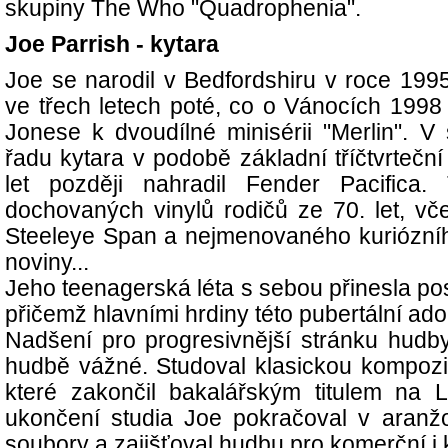
skupiny The Who "Quadrophenia".
Joe Parrish - kytara
Joe se narodil v Bedfordshiru v roce 199
ve třech letech poté, co o Vánocích 1998
Jonese k dvoudílné minisérii "Merlin". V 
řadu kytara v podobě základní tříčtvrteční
let později nahradil Fender Pacifica
dochovaných vinylů rodičů ze 70. let, v
Steeleye Span a nejmenovaného kuriózníh
noviny...
Jeho teenagerská léta s sebou přinesla po
přičemž hlavními hrdiny této pubertální ado
Nadšení pro progresivnější stránku hudb
hudbě vážné. Studoval klasickou kompozic
které zakončil bakalářským titulem na 
ukončení studia Joe pokračoval v aranžo
soubory a zajišťoval hudbu pro komerční i k