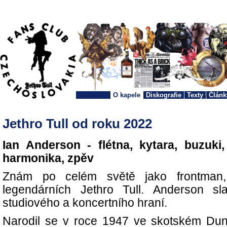
O kapele
Diskografie
Texty
Článk
Jethro Tull od roku 2022
Ian Anderson - flétna, kytara, buzuki
harmonika, zpěv
Znám po celém světě jako frontman, 
legendárních Jethro Tull. Anderson sl
studiového a koncertního hraní.
Narodil se v roce 1947 ve skotském Dunf