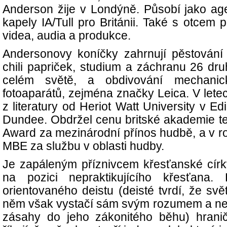
Anderson žije v Londýně. Působí jako ag
kapely IA/Tull pro Británii. Také s otcem 
videa, audia a produkce.
Andersonovy koníčky zahrnují pěstování 
chili papriček, studium a záchranu 26 d
celém světě, a obdivování mechanic
fotoaparátů, zejména značky Leica. V lete
z literatury od Heriot Watt University v E
Dundee. Obdržel cenu britské akademie tex
Award za mezinárodní přínos hudbě, a v ro
MBE za službu v oblasti hudby.
Je zapáleným příznivcem křesťanské círk
na pozici nepraktikujícího křesťana
orientovaného deistu (deisté tvrdí, že svět
něm však vystačí sám svým rozumem a ne
zásahy do jeho zákonitého běhu) hraničí