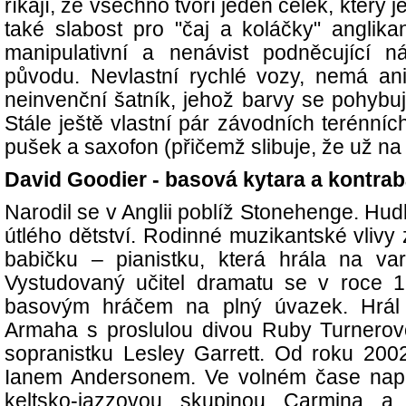
říkají, že všechno tvoří jeden celek, kter
také slabost pro "čaj a koláčky" anglika
manipulativní a nenávist podněcující n
původu. Nevlastní rychlé vozy, nemá ani
neinvenční šatník, jehož barvy se pohybuj
Stále ještě vlastní pár závodních terénníc
pušek a saxofon (přičemž slibuje, že už na
David Goodier - basová kytara a kontra
Narodil se v Anglii poblíž Stonehenge. Hu
útlého dětství. Rodinné muzikantské vlivy
babičku – pianistku, která hrála na var
Vystudovaný učitel dramatu se v roce 1
basovým hráčem na plný úvazek. Hrál
Armaha s proslulou divou Ruby Turnerovo
sopranistku Lesley Garrett. Od roku 2002 
Ianem Andersonem. Ve volném čase napos
keltsko-jazzovou skupinou Carmina 