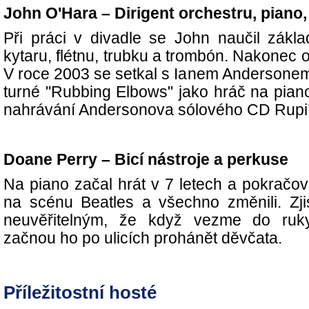
John O'Hara – Dirigent orchestru, piano
Při práci v divadle se John naučil zák
kytaru, flétnu, trubku a trombón. Nakonec o
V roce 2003 se setkal s Ianem Andersonem 
turné "Rubbing Elbows" jako hráč na piano
nahrávání Andersonova sólového CD Rupi
Doane Perry – Bicí nástroje a perkuse
Na piano začal hrát v 7 letech a pokračova
na scénu Beatles a všechno změnili. Zjist
neuvěřitelným, že když vezme do ruky
začnou ho po ulicích prohánět děvčata.
Příležitostní hosté