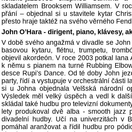
skladatelem Brooksem Williamsem. V roc
přání – objednal si u stavitele kytar Chr
přesto hraje taktéž na svého věrného Fend
John O’Hara - dirigent, piano, klávesy, 
V době svého angažmá v divadle se John 
basovou kytaru, flétnu, trumpetu, trom
objevil akordeón. V roce 2003 potkal Iana
k němu s pianem na turné Rubbing Elbow
desce Rupi’s Dance. Od té doby John jezd
party, řídí a vystupuje v orchestrální části
si u Johna objednala Velšská národní op
Výsledek měl velký úspěch a vedl k dal
skládal také hudbu pro televizní dokument
lety produkoval dvě alba - smooth jazz 
divadelní hudby. Učí na univerzitách v 
pomáhal aranžovat a řídil hudbu pro pódi