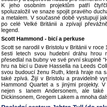
K jeho osobním projektům patří čtyřč
spoluzaložil ve snaze spojit pravého duch
a metalem. V současné době vystupují jak 
po celé Velké Británii a zpívají převáž
legend.
Scott Hammond - bicí a perkuse
Scott se narodil v Bristolu v Británii v roce
šesti letech svou hudební dráhu hrou n
přesedlal na bubny ve své první skupině "
hru na bicí u Dave Hassella na Leeds Coll
svou budoucí ženu Ruth, která hraje na 
také zpívá. Žijí v Bristolu a pravidelně v
Hammond Quartet a s jinými projekty. V 
nejen s Ianem Andersonem, ale také 
Dickinsonem, Gregem Lakem a mnoha dalš